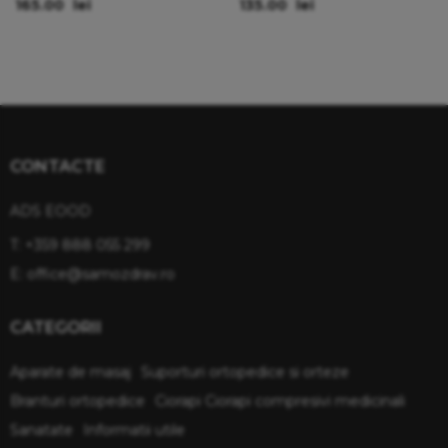
165.00
lei
135.00
lei
CONTACTE
ADS EOOD
T:
+359 888 055 299
E:
office@samozdrav.ro
CATEGORII
Aparate de masaj
Suporturi ortopedice si orteze
Branturi ortopedice
Ciorapi Ciorapi compresivi medicinali
Sanatate
Informatii utile