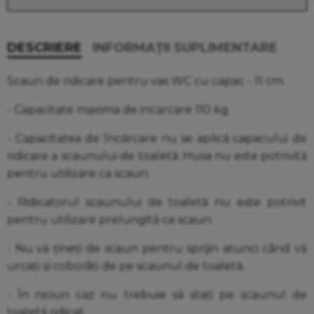
DESCRIERE
INFORMAȚII SUPLIMENTARE
Scaun de ridicare pentru vas WC cu capac - 11 cm.
- Capacitate maxima de incarcare 110 kg.
- Capacitatea de încărcare nu se aplică capacului de
ridicare a scaunului de toaletă. Husa nu este potrivită
pentru utilizare ca scaun.
- Ridicatorul scaunului de toaletă nu este potrivit
pentru utilizare prelungită ca scaun.
- Nu vă țineți de scaun pentru sprijin atunci când vă
urcați și coborâți de pe scaunul de toaletă.
- În niciun caz nu trebuie să stați pe scaunul de
toaletă ridicat.