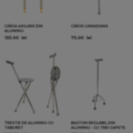
CÂRJA AXILARĂ DIN
CÂRJĂ CANADIANĂ
ALUMINIU
135.00
lei
75.00
lei
TRESTIE DE ALUMINIU CU
BASTON REGLABIL DIN
TABURET
ALUMINIU - CU TREI CAPETE