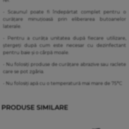
fel.
- Scaunul poate fi îndepărtat complet pentru o
curățare minuțioasă prin eliberarea butoanelor
laterale.
- Pentru a curăța unitatea după fiecare utilizare,
ștergeți după cum este necesar cu dezinfectant
pentru baie și o cârpă moale.
- Nu folosiți produse de curățare abrazive sau raclete
care se pot zgâria.
- Nu folosiți apă cu o temperatură mai mare de 75°C
PRODUSE SIMILARE