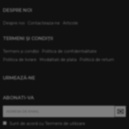
DESPRE NOI
Despre noi
Contacteaza-ne
Articole
TERMENI ŞI CONDIŢII
Termeni şi condiţii
Politica de confidentialitate
Politica de livrare
Modalitati de plata
Politică de return
URMEAZĂ-NE
ABONATI-VA
Sunt de acord cu
Termenii de utilizare