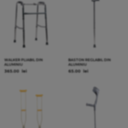
WALKER PLIABIL DIN
BASTON REGLABIL DIN
ALUMINIU
ALUMINIU
365.00
lei
65.00
lei