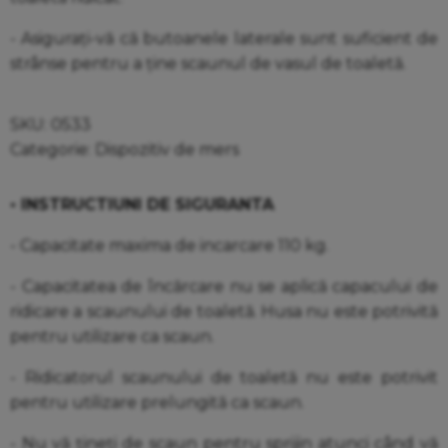
- Asigurați-vă că butoanele laterale sunt suficient de
strânse pentru a ține scaunul de vasul de toaletă.
SKU:
0533
Categorie:
Dispozitiv de mers
• INSTRUCTIUNI DE SIGURANTA
- Capacitate maxima de incarcare 110 kg.
- Capacitatea de încărcare nu se aplică capacului de
ridicare a scaunului de toaletă. Husa nu este potrivită
pentru utilizare ca scaun.
- Ridicatorul scaunului de toaletă nu este potrivit
pentru utilizare prelungită ca scaun.
- Nu vă țineți de scaun pentru sprijin atunci când vă