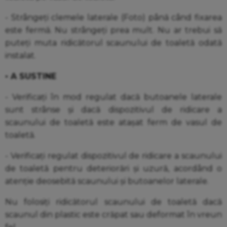
- Strângeți clemele laterale (Foto) până când fixarea
este fermă. Nu strângeți prea mult. Nu ar trebui să
puteți muta ridicătorul scaunului de toaletă odată
instalat.
• A SUSTINE
- Verificați în mod regulat dacă butoanele laterale
sunt strânse și dacă dispozitivul de ridicare a
scaunului de toaletă este atașat ferm de vasul de
toaletă.
- Verificați regulat dispozitivul de ridicare a scaunului
de toaletă pentru deteriorări și uzură, acordând o
atenție deosebită scaunului și butoanelor laterale.
Nu folosiți ridicătorul scaunului de toaletă dacă
scaunul din plastic este crăpat sau deformat în vreun