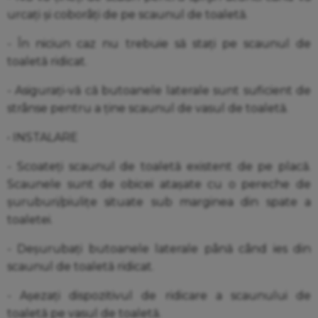
urcați și coborâți de pe scaunul de toaletă.
- În niciun caz nu trebuie să stați pe scaunul de
toaletă ridicat.
- Asigurați-vă că butoanele laterale sunt suficient de
strânse pentru a ține scaunul de vasul de toaletă.
• INSTALARE
- Scoateți scaunul de toaletă existent de pe placă.
Scaunele sunt de obicei atașate cu o pereche de
șuruburi/piulițe situate sub marginea din spate a
toaletei.
- Deșurubați butoanele laterale până când ies din
scaunul de toaletă ridicat.
- Așezați dispozitivul de ridicare a scaunului de
toaletă pe vasul de toaletă.