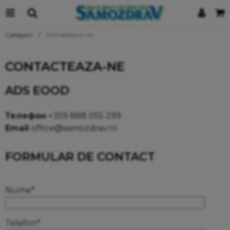
Categorii
Contacteaza-ne
CONTACTEAZA-NE
ADS EOOD
Телефон
+359 888 055 299
Email
office@samozdrav.ro
FORMULAR DE CONTACT
Alternative:
Nume*
Telefon*