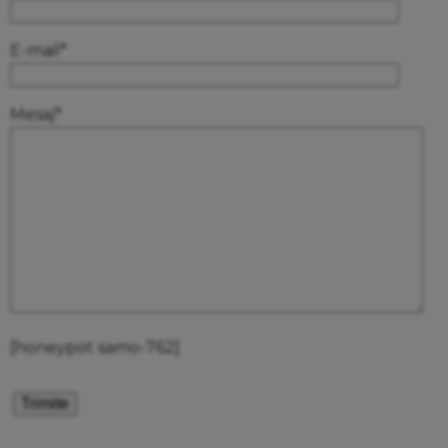
E-mail*
Mesaj*
[honeypot samo-762]