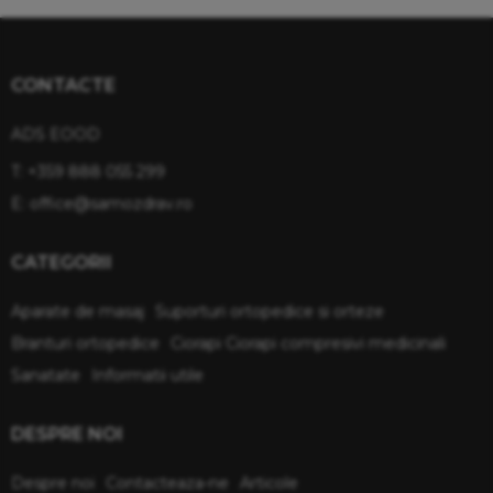
CONTACTE
ADS EOOD
T:
+359 888 055 299
E:
office@samozdrav.ro
CATEGORII
Aparate de masaj
Suporturi ortopedice si orteze
Branturi ortopedice
Ciorapi Ciorapi compresivi medicinali
Sanatate
Informatii utile
DESPRE NOI
Despre noi
Contacteaza-ne
Articole