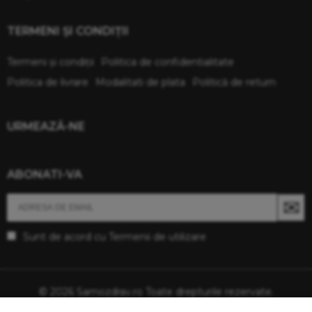
TERMENI ŞI CONDIŢII
Termeni şi condiţii
Politica de confidentialitate
Politica de livrare
Modalitati de plata
Politică de return
URMEAZĂ-NE
ABONATI-VA
Sunt de acord cu
Termenii de utilizare
© 2026 Samozdrav.ro Toate drepturile rezervate.