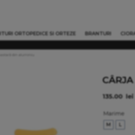
TURI ORTOPEDICE SI ORTEZE
BRANTURI
CIOR
axilară din aluminiu
CÂRJA
135.00
lei
Alternative:
Marime
M
L