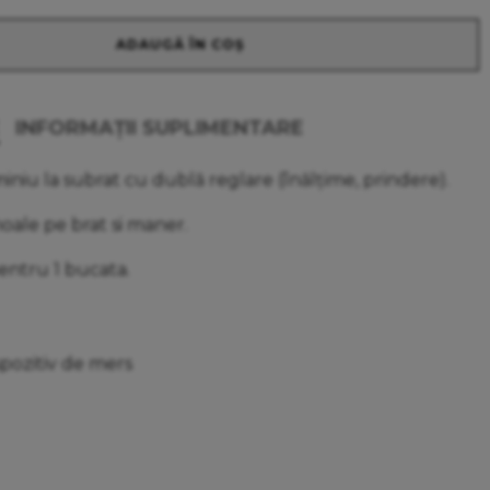
ADAUGĂ ÎN COȘ
INFORMAȚII SUPLIMENTARE
miniu la subrat cu dublă reglare (înălțime, prindere).
ale pe brat si maner.
entru 1 bucata.
spozitiv de mers