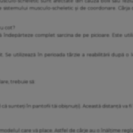
musculo-scheletic sunt afectate din cauza bolii sau leziu
istemului musculo-scheletic și de coordonare. Cârja dev
ru cot?
să îndepărteze complet sarcina de pe picioare. Este util
 Se utilizează în perioada târzie a reabilitării după o
re, trebuie să:
 sunteți în pantofii tăi obișnuiți). Această distanță va fi 
delul care vă place. Astfel de cârje au o înălțime reglabi