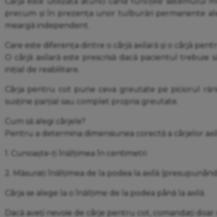
Cârja este utilizată atunci când funcțiile sistemului 
precum și în prezența unor tulburări permanente ale s
meargă independent.
Care este diferența dintre o cârjă axilară și o cârjă pent
O cârjă axilară este prescrisă dacă pacientul trebuie 
inițial de reabilitare.
Cârja pentru cot pune ceva greutate pe piciorul rănit.
susține parțial sau complet propria greutate.
Cum să alegi cârjele?
Pentru a determina dimensiunea corectă a cârjelor axila
1. Cunoaște-ți înălțimea în centimetri
2. Măsurați înălțimea de la podea la axilă (presupunând că
Cârja se alege la o înălțime de la podea până la axilă.
Dacă aveți nevoie de cârje pentru cot, comandați doar mo