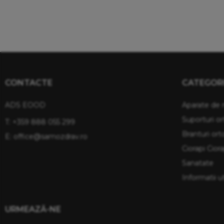
CONTACTE
CATEGORI
ADS EOOD
Aparate de 
Suporturi or
T:
+359 888 055 299
Branturi or
E:
office@samozdrav.ro
Ciorapi Cior
Sanatate
Informatii ut
URMEAZĂ-NE