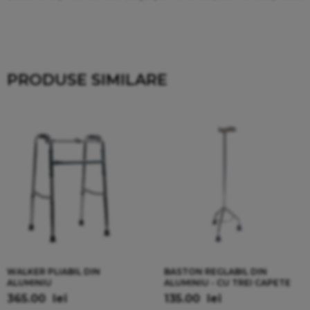
PRODUSE SIMILARE
WALKER PLIABIL DIN
BASTON REGLABIL DIN
ALUMINIU
ALUMINIU - CU TREI CAPETE
365.00
lei
135.00
lei