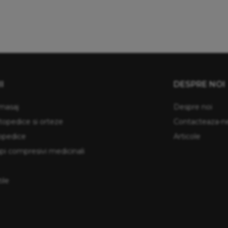
I
DESPRE NOI
masaj
Despre noi
topedice si orteze
Contacteaza-n
topedice
Articole
api compresivi medicinali
ile