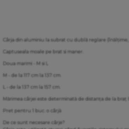
Cârja din aluminiu la subrat cu dublă reglare (înălțime,
Captuseala moale pe brat si maner.
Doua marimi - M si L
M - de la 117 cm la 137 cm.
L - de la 137 cm la 157 cm.
Mărimea cârjei este determinată de distanța de la braț l
Pret pentru 1 buc. o cârjă
De ce sunt necesare cârje?