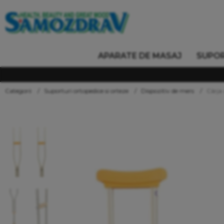
APARATE DE MASAJ
SUPOR
Categorii
Suporturi ortopedice si orteze
Dispozitiv de mers
Cârja 