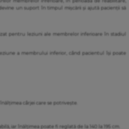
nilor membrelor inferioare, în perioada de reabilitare,
ine un suport în timpul mișcării și ajută pacienții să
izat pentru leziuni ale membrelor inferioare în stadiul
 leziune a membrului inferior, când pacientul își poate
înălțimea cârjei care se potrivește.
lă, iar înălțimea poate fi reglată de la 140 la 195 cm.