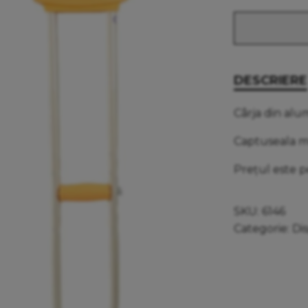
DESCRIERE
Cârja din alu
Captuseala mo
Prețul este p
SKU:
6146
Categorie:
Di