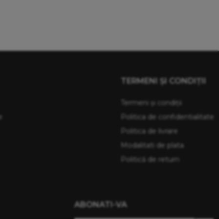
TERMENI ŞI CONDIŢII
Termeni şi condiţii
e
Politica de confidentialitate
Politica de livrare
Modalitati de plata
Politică de return
ABONATI-VA