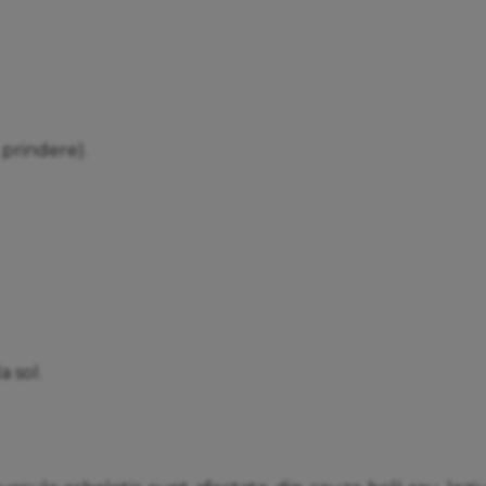
 prindere).
a sol.