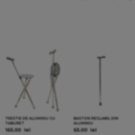
TRESTIE DE ALUMINIU CU
BASTON REGLABIL DIN
TABURET
ALUMINIU
165.00
lei
65.00
lei