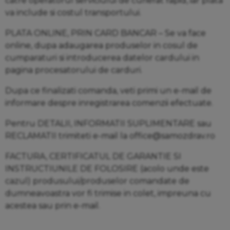
catre operatorul serviciului de curierat rapid, iar plata
va include si costul transportului.
PLATA ONLINE, PRIN CARD BANCAR – Se va face
online, dupa adaugarea produselor in cosul de
cumparaturi si introducerea datelor cardului in
pagina procesatorului de carduri.
Dupa ce finalizati comanda, veti primi un e-mail de
informare despre inregistrarea comenzii efectuate.
Pentru DETALII, INFORMATII SUPLIMENTARE sau
RECLAMATII trimiteti e-mail la
office@samozdrav.ro
FACTURA, CERTIFICATUL DE GARANTIE SI
INSTRUCTIUNILE DE FOLOSIRE (acolo unde este
cazul) produsului/produselor comandate de
dumneavoastra vor fi trimise in colet, impreuna cu
acestea sau prin e-mail.