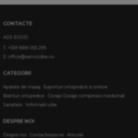
CONTACTE
ADS EOOD
T:
+359 888 055 299
E:
office@samozdrav.ro
CATEGORII
Aparate de masaj
Suporturi ortopedice si orteze
Branturi ortopedice
Ciorapi Ciorapi compresivi medicinali
Sanatate
Informatii utile
DESPRE NOI
Despre noi
Contacteaza-ne
Articole