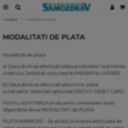
Categorii
Modalitati de plata
MODALITATI DE PLATA
Modalitati de plata
a) Daca doriti sa efectuati plata produselor la primirea
coletului, Selectati optiunea NUMERAR la LIVRARE.
b) Daca doriti sa efectuati electronic plata
produselor, Selectati optiunea CREDIT/ DEBIT CARD.
Pentru ACHITAREA produselor comandate aveti
disponibile doua MODALITATI de PLATA
PLATA RAMBURS – Se achita la livrarea efectuata de