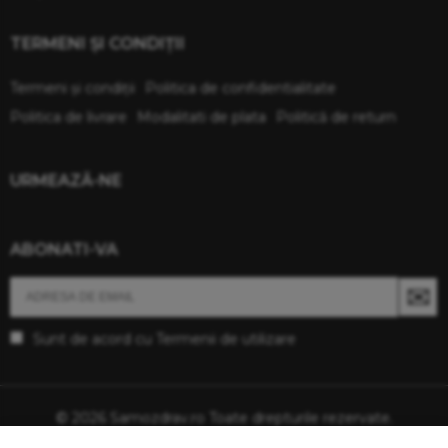
TERMENI ŞI CONDIŢII
Termeni şi condiţii
Politica de confidentialitate
Politica de livrare
Modalitati de plata
Politică de return
URMEAZĂ-NE
ABONATI-VA
Sunt de acord cu
Termenii de utilizare
© 2026 Samozdrav.ro Toate drepturile rezervate.