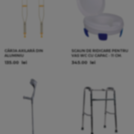
CÂRJA AXILARĂ DIN
SCAUN DE RIDICARE PENTRU
ALUMINIU
VAS WC CU CAPAC - 11 CM.
135.00
lei
345.00
lei