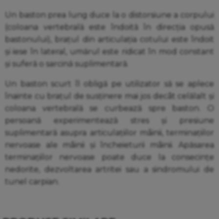
Un baston prea lung duce la o distorsiune a corpului
(coloana vertebrală este îndoită în direcția opusă
bastonului), brațul din articulația cotului este îndoit
și iese în lateral, umărul este ridicat în mod constant
și suferă o sarcină suplimentară.
Un baston scurt îl obligă pe utilizator să se aplece
înainte cu brațul de susținere mai jos decât celălalt și
coloana vertebrală se curbează spre baston. O
persoană experimentează stres și presiune
suplimentară asupra articulațiilor mâinii, terminațiilor
nervoase ale mâinii și încheieturii mâinii. Apăsarea
terminațiilor nervoase poate duce la consecințe
nedorite, dezvoltarea artritei sau a sindromului de
tunel carpian.