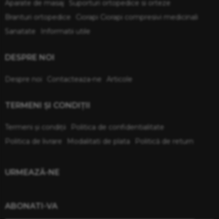
Aparate de masaj
Suporturi ortopedice si orteze
Branturi ortopedice
Ciorapi Ciorapi compresivi medicinali
Sanatate
Informatii utile
DESPRE NOI
Despre noi
Contacteaza-ne
Articole
TERMENI ŞI CONDIŢII
Termeni şi condiţii
Politica de confidentialitate
Politica de livrare
Modalitati de plata
Politică de return
URMEAZĂ-NE
ABONATI-VA