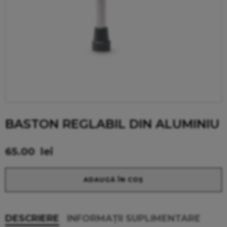
BASTON REGLABIL DIN ALUMINIU
65.00
lei
Alternative:
ADAUGĂ ÎN COȘ
DESCRIERE
INFORMAȚII SUPLIMENTARE