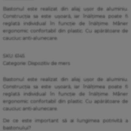
Bastonul este realizat din aliaj ușor de aluminiu.
Construcția sa este ușoară, iar înălțimea poate fi
reglată individual în funcție de înălțime. Mâner
ergonomic confortabil din plastic. Cu apărătoare de
cauciuc anti-alunecare.
SKU:
6145
Categorie:
Dispozitiv de mers
Bastonul este realizat din aliaj ușor de aluminiu.
Construcția sa este ușoară, iar înălțimea poate fi
reglată individual în funcție de înălțime. Mâner
ergonomic confortabil din plastic. Cu apărătoare de
cauciuc anti-alunecare.
De ce este important să ai lungimea potrivită a
bastonului?