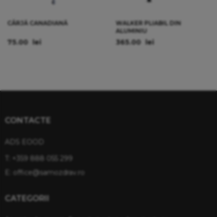
CÂRJĂ CANADIANĂ
WALKER PLIABIL DIN
ALUMINIU
75.00
lei
365.00
lei
CONTACTE
ADS EOOD
T:
+359 888 055 299
E:
office@samozdrav.ro
CATEGORII