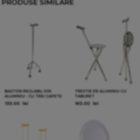
PRODUSE SIMILARE
BASTON REGLABIL DIN
TRESTIE DE ALUMINIU CU
ALUMINIU - CU TREI CAPETE
TABURET
135.00
lei
165.00
lei