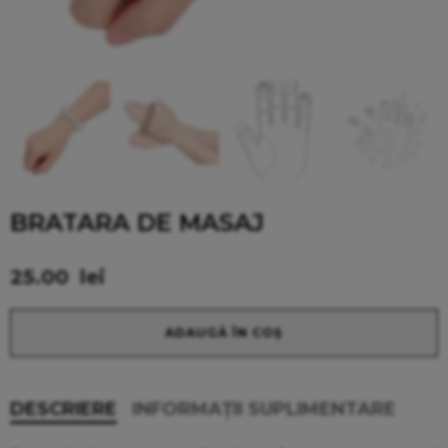
BRATARA DE MASAJ
25.00
lei
Alternative:
ADAUGĂ ÎN COȘ
DESCRIERE
INFORMAȚII SUPLIMENTARE