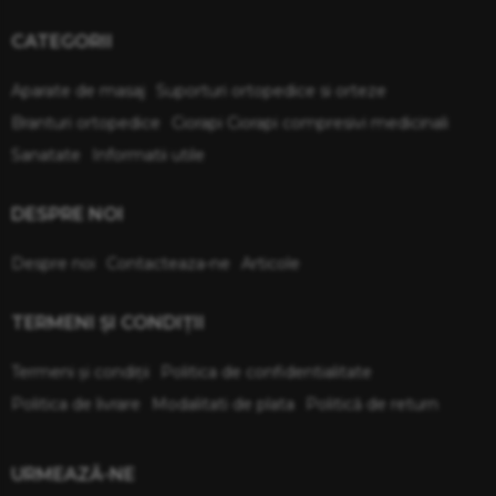
CATEGORII
Aparate de masaj
Suporturi ortopedice si orteze
Branturi ortopedice
Ciorapi Ciorapi compresivi medicinali
Sanatate
Informatii utile
DESPRE NOI
Despre noi
Contacteaza-ne
Articole
TERMENI ŞI CONDIŢII
Termeni şi condiţii
Politica de confidentialitate
Politica de livrare
Modalitati de plata
Politică de return
URMEAZĂ-NE