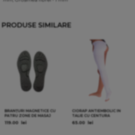
PRODUSE SIMILARE
BRANȚURI MAGNETICE CU
CIORAP ANTIEMBOLIC IN
PATRU ZONE DE MASAJ
TALIE CU CENTURA
119.00
lei
65.00
lei