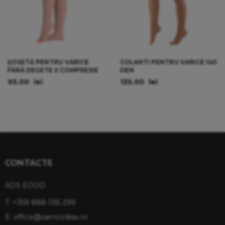
ȘOSETĂ PENTRU VARICE
COLANTI PENTRU VARICE 140
FĂRĂ DEGETE II COMPRESIE
DEN
95.00
lei
135.00
lei
CONTACTE
ADS EOOD
T:
+359 888 055 299
E:
office@samozdrav.ro