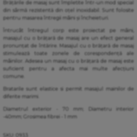
Brățările de masaj sunt împletite într-un mod special
din sârmă rezistentă din oțel inoxidabil. Sunt folosite
pentru masarea întregii mâini și încheieturi.
Întrucât întregul corp este proiectat pe mâini,
masajul cu o brățară de masaj are un efect general
pronunțat de întărire. Masajul cu o brățară de masaj
stimulează toate zonele de corespondență ale
mâinilor. Adesea un masaj cu o brățară de masaj este
suficient pentru a afecta mai multe afecțiuni
comune.
Bratarile sunt elastice si permit masajul mainilor de
diferite marimi.
Diametrul exterior - 70 mm; Diametru interior
-40mm; Grosimea fibrei - 1 mm
SKU:
0933