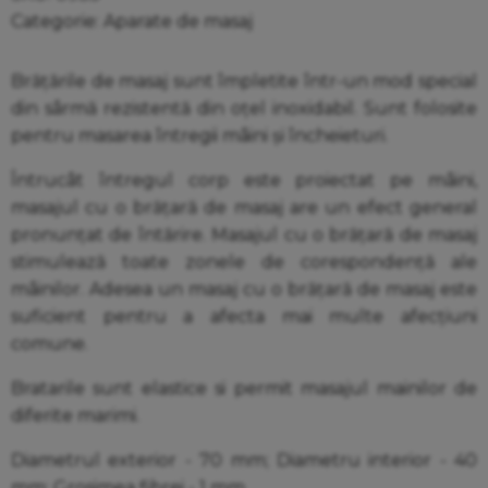
Categorie:
Aparate de masaj
Brățările de masaj sunt împletite într-un mod special
din sârmă rezistentă din oțel inoxidabil. Sunt folosite
pentru masarea întregii mâini și încheieturi.
Întrucât întregul corp este proiectat pe mâini,
masajul cu o brățară de masaj are un efect general
pronunțat de întărire. Masajul cu o brățară de masaj
stimulează toate zonele de corespondență ale
mâinilor. Adesea un masaj cu o brățară de masaj este
suficient pentru a afecta mai multe afecțiuni
comune.
Bratarile sunt elastice si permit masajul mainilor de
diferite marimi.
Diametrul exterior - 70 mm; Diametru interior - 40
mm; Grosimea fibrei - 1 mm